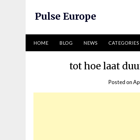
Skip
to
Pulse Europe
content
HOME
BLOG
NEWS
CATEGORIES
tot hoe laat du
Posted on
Ap