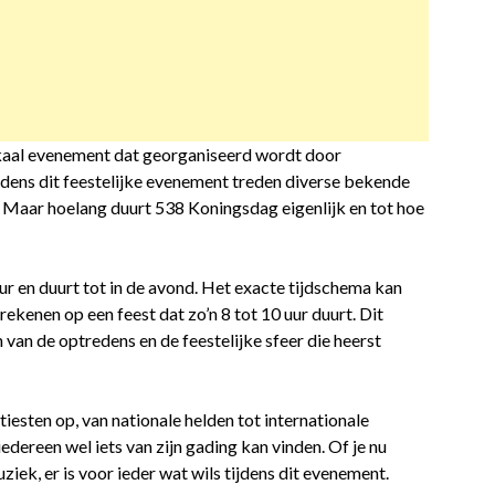
ikaal evenement dat georganiseerd wordt door
jdens dit feestelijke evenement treden diverse bekende
. Maar hoelang duurt 538 Koningsdag eigenlijk en tot hoe
 en duurt tot in de avond. Het exacte tijdschema kan
rekenen op een feest dat zo’n 8 tot 10 uur duurt. Dit
 van de optredens en de feestelijke sfeer die heerst
iesten op, van nationale helden tot internationale
iedereen wel iets van zijn gading kan vinden. Of je nu
iek, er is voor ieder wat wils tijdens dit evenement.