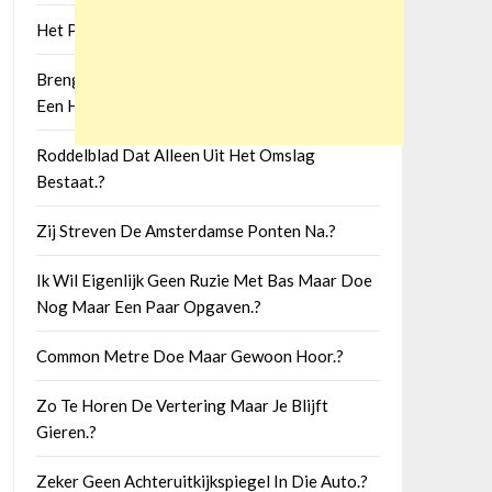
Het Patroon Van Een Filmfamilie.?
Brengt Het Werk In De Keuken Fijntjes Naar
Een Hoger Niveau.?
Roddelblad Dat Alleen Uit Het Omslag
Bestaat.?
Zij Streven De Amsterdamse Ponten Na.?
Ik Wil Eigenlijk Geen Ruzie Met Bas Maar Doe
Nog Maar Een Paar Opgaven.?
Common Metre Doe Maar Gewoon Hoor.?
Zo Te Horen De Vertering Maar Je Blijft
Gieren.?
Zeker Geen Achteruitkijkspiegel In Die Auto.?