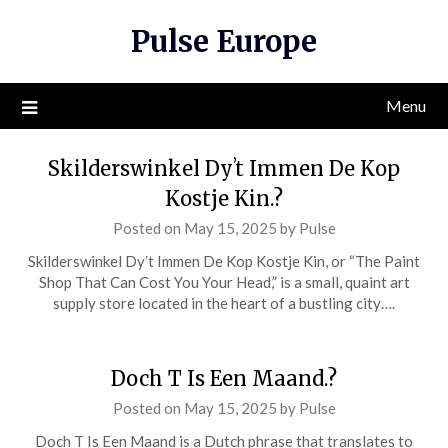
Skip
Pulse Europe
to
content
Menu
Skilderswinkel Dyʼt Immen De Kop
Kostje Kin.?
Posted on
May 15, 2025
by
Pulse
Skilderswinkel Dyʼt Immen De Kop Kostje Kin, or “The Paint
Shop That Can Cost You Your Head,” is a small, quaint art
supply store located in the heart of a bustling city….
Doch T Is Een Maand.?
Posted on
May 15, 2025
by
Pulse
Doch T Is Een Maand is a Dutch phrase that translates to