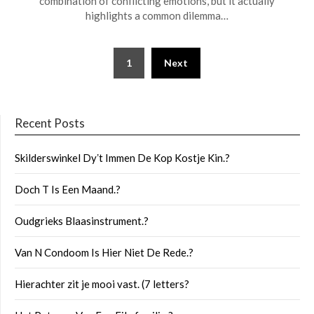
combination of conflicting emotions, but it actually
highlights a common dilemma…
Posts
1
Next
pagination
Recent Posts
Skilderswinkel Dyʼt Immen De Kop Kostje Kin.?
Doch T Is Een Maand.?
Oudgrieks Blaasinstrument.?
Van N Condoom Is Hier Niet De Rede.?
Hierachter zit je mooi vast. (7 letters?