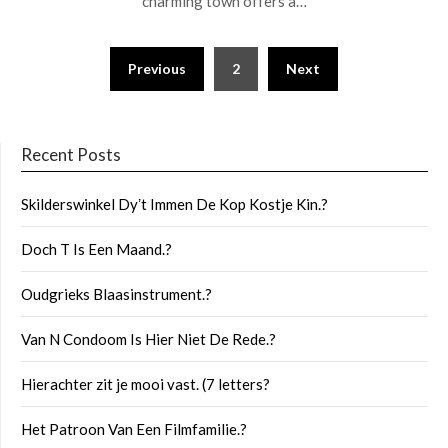
charming town offers a…
Posts
Previous
2
Next
pagination
Recent Posts
Skilderswinkel Dyʼt Immen De Kop Kostje Kin.?
Doch T Is Een Maand.?
Oudgrieks Blaasinstrument.?
Van N Condoom Is Hier Niet De Rede.?
Hierachter zit je mooi vast. (7 letters?
Het Patroon Van Een Filmfamilie.?